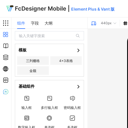
FcDesigner Mobile |
Element Plus & Vant 版
组件
字段
大纲
440px
模板
三列栅格
4x3表格
金额
基础组件
输入框
多行输入框
密码输入框
数字输入框
单选框
多选框