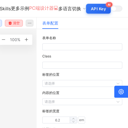
AI
PC端设计器💻
更多示例
Skills
多语言切换
API Key
表单配置
清空
表单名称
100%
Class
标签的位置
请选择
内容的位置
请选择
标签的宽度
em