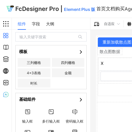
FcDesigner Pro |
首页
文档
购买
Age
Element Plus 版
组件
字段
大纲
自适应
重新加载散点图
模板
散点图数据
三列栅格
四列栅格
X
4x3表格
金额
时长
基础组件
输入框
多行输入框
密码输入框