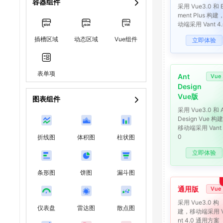
容器组件
采用 Vue3.0 和 E
ment Plus 构建
动端采用 Vant 4.
插槽区域
动态区域
Vue组件
立即体验
表单项
Ant
Vue 
Design
Vue版
图表组件
采用 Vue3.0 和 A
Design Vue 构
移动端采用 Vant 
0
折线图
体积图
柱状图
立即体验
条形图
饼图
漏斗图
通用版
Vue 
采用 Vue3.0 构
仪表盘
雷达图
散点图
建，移动端采用 V
nt 4.0 通用方案