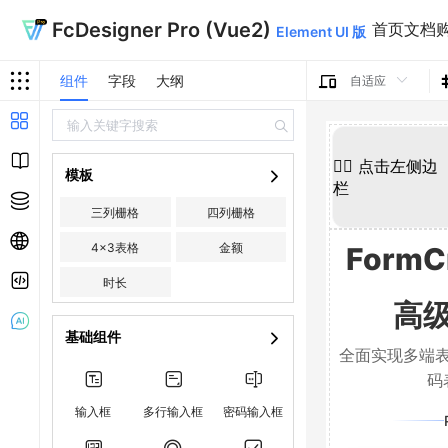
FcDesigner Pro (Vue2)
首页
文档
Element UI 版
组件
字段
大纲
👈🏻 点击左侧边
模板
栏
三列栅格
四列栅格
4x3表格
金额
FormC
时长
高
基础组件
全面实现多端
码
输入框
多行输入框
密码输入框