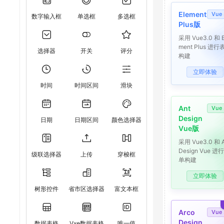
Element
Vue 
数字输入框
单选框
多选框
Plus版
采用 Vue3.0 和 E
ment Plus 进行
选择器
开关
评分
构建
立即体验
时间
时间区间
滑块
Ant
Vue 
Design
日期
日期区间
颜色选择器
Vue版
采用 Vue3.0 和 A
Design Vue 进
级联选择器
上传
穿梭框
单构建
立即体验
树形控件
省市区选择器
富文本框
Arco
Vue 
Design
数据表格
Vxe数据表格
唯一值