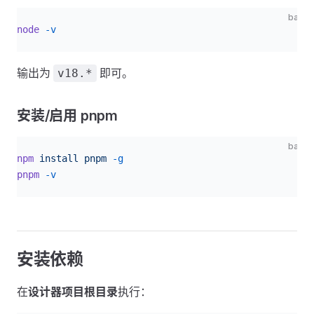
bash
node
 -v
输出为
即可。
v18.*
安装/启用 pnpm
bash
npm
 install
 pnpm
 -g
pnpm
 -v
安装依赖
在
设计器项目根目录
执行：