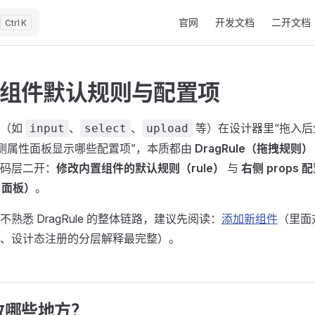
Main Navigation
官网
开发文档
二开文档
K
组件默认规则与配置项
件（如
、
、
等）在设计器里“拖入后
input
select
upload
、右侧属性面板显示哪些配置项”，本质都由
DragRule（拖拽规则）
码层二开：
修改内置组件的默认规则（rule）
与
右侧 props
s 面板）
。
不熟悉 DragRule 的整体链路，建议先阅读：
添加新组件
（里面对
、设计态注册的分层解释最完整）。
改哪些地方？