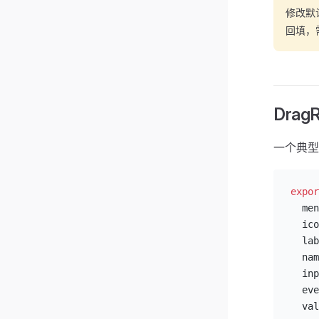
修改默认
回填，
Drag
一个典型的
expor
  men
  ico
  lab
  nam
  inp
  eve
  val