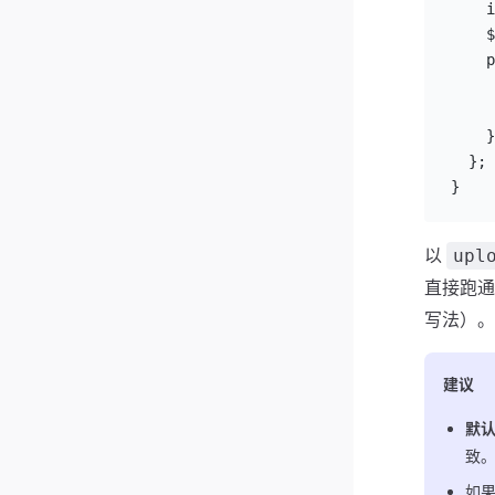
    i
    $
    p
     
     
    }
  };
}
以
upl
直接跑通
写法）。
建议
默
致
如果