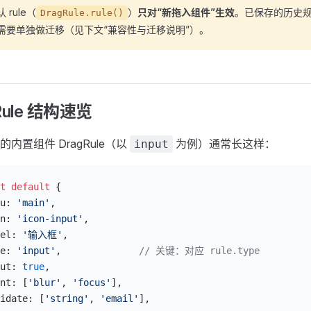
 rule（
）
只对“新拖入组件”生效
。已保存的历史规
DragRule.rule()
需要单独做迁移（见下文“兼容性与迁移说明”）。
Rule 结构速览
内置组件 DragRule（以
为例）通常长这样：
input
t
 default
 {
u: 
'main'
,
n: 
'icon-input'
,
el: 
'输入框'
,
e: 
'input'
,              
// 关键：对应 rule.type
ut: 
true
,
nt: [
'blur'
, 
'focus'
],
idate: [
'string'
, 
'email'
],