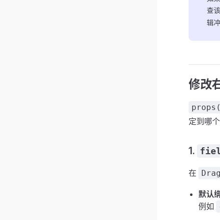
查
辑
修改
props
定到哪个
1.
fie
在
Dra
默认
例如