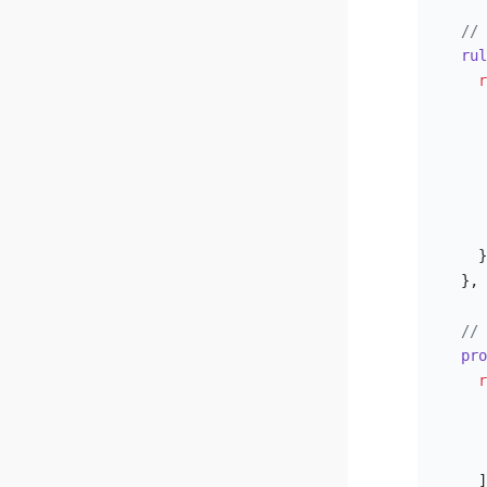
//
  rul
    r
     
     
     
     
     
     
    }
  },
//
  pro
    r
     
     
     
    ]