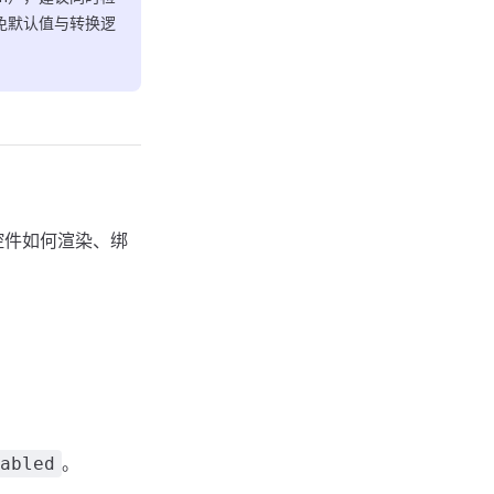
免默认值与转换逻
控件如何渲染、绑
。
abled