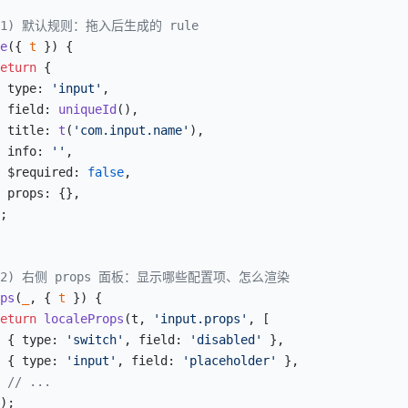
 1) 默认规则：拖入后生成的 rule
e
({ 
t
 }) {
eturn
 {
 type: 
'input'
,
 field: 
uniqueId
(),
 title: 
t
(
'com.input.name'
),
 info: 
''
,
 $required: 
false
,
 props: {},
;
 2) 右侧 props 面板：显示哪些配置项、怎么渲染
ps
(
_
, { 
t
 }) {
eturn
 localeProps
(t, 
'input.props'
, [
 { type: 
'switch'
, field: 
'disabled'
 },
 { type: 
'input'
, field: 
'placeholder'
 },
 // ...
);