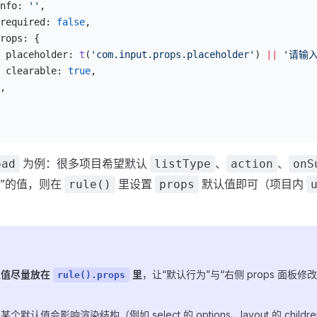
nfo: 
''
,
required: 
false
,
rops: {
 placeholder: 
t
(
'com.input.props.placeholder'
) 
||
 '请输入
 clearable: 
true
,
,
为例：很多项目希望默认
、
、
oad
listType
action
onS
”的值，则在
里设置
默认值即可（项目内
rule()
props
认值尽量放在
里
，让“默认行为”与“右侧 props 面板
rule().props
。
某个默认值会影响渲染结构（例如 select 的 options、layout 的 chil