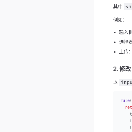
其中
<n
例如：
输入
选择
上传
2. 修
以
inp
rule
(
  ret
    t
    f
    t