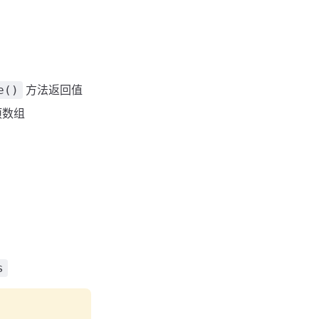
方法返回值
e()
项数组
s