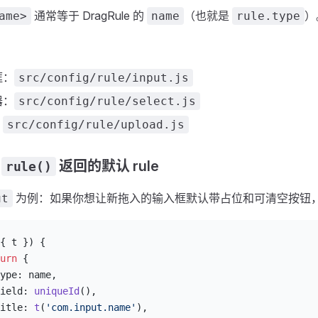
通常等于 DragRule 的
（也就是
）
ame>
name
rule.type
框：
src/config/rule/input.js
器：
src/config/rule/select.js
：
src/config/rule/upload.js
改
返回的默认 rule
rule()
为例：如果你想让新拖入的输入框默认带占位和可清空按钮
ut
{ t }) {
urn
 {
ype: name,
ield: 
uniqueId
(),
itle: 
t
(
'com.input.name'
),