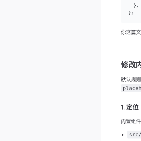
  },
};
你这篇
修改
默认规则
place
1. 定位
内置组件
src