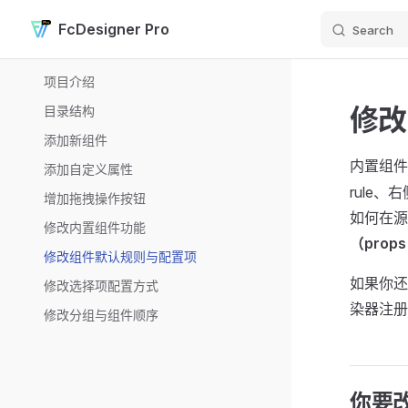
FcDesigner Pro
Search
Skip to content
Sidebar Navigation
项目介绍
修改
目录结构
添加新组件
内置组
添加自定义属性
rule
增加拖拽操作按钮
如何在源
修改内置组件功能
（prop
修改组件默认规则与配置项
如果你还
修改选择项配置方式
染器注册
修改分组与组件顺序
你要