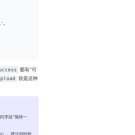
'
,
都有“可
uccess
就是这种
upload
修改的字段”保持一
dren），建议同时检