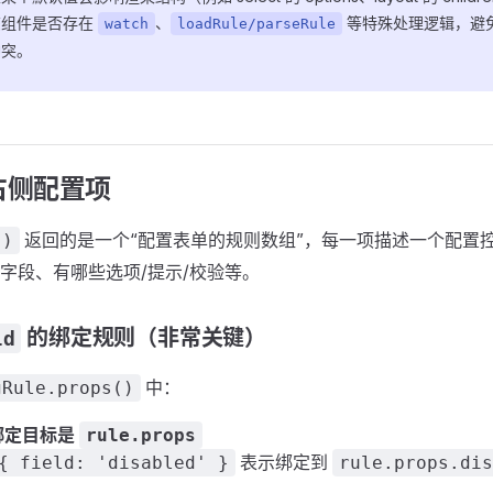
该组件是否存在
、
等特殊处理逻辑，避
watch
loadRule/parseRule
冲突。
右侧配置项
返回的是一个“配置表单的规则数组”，每一项描述一个配置
()
字段、有哪些选项/提示/校验等。
的绑定规则（非常关键）
ld
中：
gRule.props()
绑定目标是
rule.props
表示绑定到
{ field: 'disabled' }
rule.props.dis