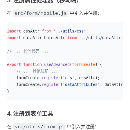
3. 注册属性处理器（移动端）
在
中引入并注册：
src/form/mobile.js
js
import
 cssAttr 
from
 '../utils/css'
;
import
 dataAttributesAttr 
from
 '../utils/dataAttribut
// ... 其他代码 ...
export
 function
 useAdvanced
(
formCreate
) {
    // ... 其他注册 ...
    formCreate.
register
(
'css'
, cssAttr);
    formCreate.
register
(
'dataAttributes'
, dataAttribu
}
4. 注册到表单工具
在
中引入并注册：
src/utils/form.js