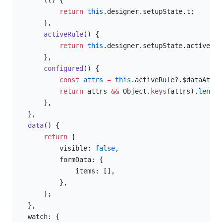
        t
() {
            return
 this
.designer.setupState.t;
        },
        activeRule
() {
            return
 this
.designer.setupState.activeRul
        },
        configured
() {
            const
 attrs
 =
 this
.activeRule?.$dataAttri
            return
 attrs 
&&
 Object.
keys
(attrs).
length
        },
    },
    data
() {
        return
 {
            visible: 
false
,
            formData: {
                items: [],
            },
        };
    },
    watch: {