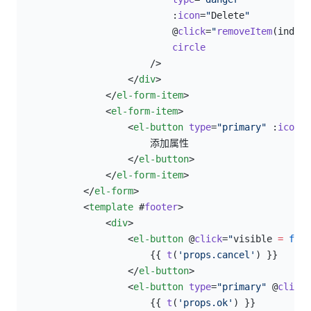
                            :
icon
=
"
Delete
"
                            @
click
=
"
removeItem
(index)
                            circle
                        />
                    </
div
>
                </
el-form-item
>
                <
el-form-item
>
                    <
el-button
 type
=
"primary"
 :
icon
=
"
                        添加属性
                    </
el-button
>
                </
el-form-item
>
            </
el-form
>
            <
template
 #
footer
>
                <
div
>
                    <
el-button
 @
click
=
"
visible 
=
 fals
                        {{ 
t
(
'props.cancel'
) }}
                    </
el-button
>
                    <
el-button
 type
=
"primary"
 @
click
=
                        {{ 
t
(
'props.ok'
) }}