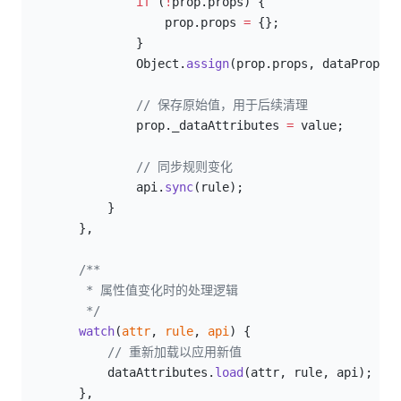
                if
 (
!
prop.props) {
                    prop.props 
=
 {};
                }
                Object.
assign
(prop.props, dataProps);
// 保存原始值，用于后续清理
                prop._dataAttributes 
=
 value;
// 同步规则变化
                api.
sync
(rule);
            }
        },
/**
         * 属性值变化时的处理逻辑
         */
        watch
(
attr
, 
rule
, 
api
) {
            // 重新加载以应用新值
            dataAttributes.
load
(attr, rule, api);
        },