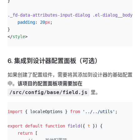
}
._fd-data-attributes-input-dialog
 .el-dialog__body
 {
    padding
: 
20
px
;
}
</
style
>
6. 集成到设计器配置面板（可选）
如果创建了配置组件，需要将其添加到设计器的基础配置
中。
该项目的配置面板项需要加在
里。
/src/config/base/field.js
js
import
 { localeOptions } 
from
 '../../utils'
;
export
 default
 function
 field
({ 
t
 }) {
    return
 [