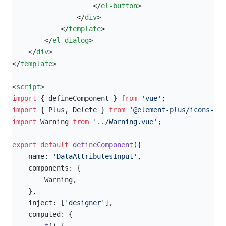
                    </
el-button
>
                </
div
>
            </
template
>
        </
el-dialog
>
    </
div
>
</
template
>
<
script
>
import
 { defineComponent } 
from
 'vue'
;
import
 { Plus, Delete } 
from
 '@element-plus/icons-vue
import
 Warning 
from
 '../Warning.vue'
;
export
 default
 defineComponent
({
    name: 
'DataAttributesInput'
,
    components: {
        Warning,
    },
    inject: [
'designer'
],
    computed: {