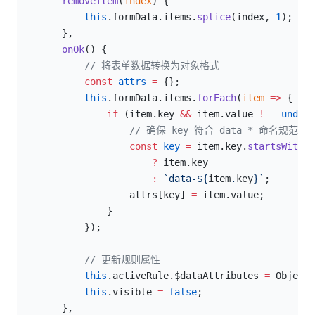
        removeItem
(
index
) {
            this
.formData.items.
splice
(index, 
1
);
        },
        onOk
() {
            // 将表单数据转换为对象格式
            const
 attrs
 =
 {};
            this
.formData.items.
forEach
(
item
 =>
 {
                if
 (item.key 
&&
 item.value 
!==
 undefi
                    // 确保 key 符合 data-* 命名规范
                    const
 key
 =
 item.key.
startsWith
(
'
                        ?
 item.key 
                        :
 `data-${
item
.
key
}`
;
                    attrs[key] 
=
 item.value;
                }
            });
// 更新规则属性
            this
.activeRule.$dataAttributes 
=
 Object.
            this
.visible 
=
 false
;
        },