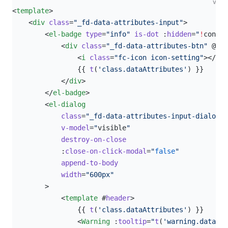
vue
<
template
>
    <
div
 class
=
"_fd-data-attributes-input"
>
        <
el-badge
 type
=
"info"
 is-dot
 :
hidden
=
"
!
config
            <
div
 class
=
"_fd-data-attributes-btn"
 @
cli
                <
i
 class
=
"fc-icon icon-setting"
></
i
>
                {{ 
t
(
'class.dataAttributes'
) }}
            </
div
>
        </
el-badge
>
        <
el-dialog
            class
=
"_fd-data-attributes-input-dialog _
            v-model
=
"
visible
"
            destroy-on-close
            :
close-on-click-modal
=
"
false
"
            append-to-body
            width
=
"600px"
        >
            <
template
 #
header
>
                {{ 
t
(
'class.dataAttributes'
) }}
                <
Warning
 :
tooltip
=
"
t
(
'warning.dataAtt