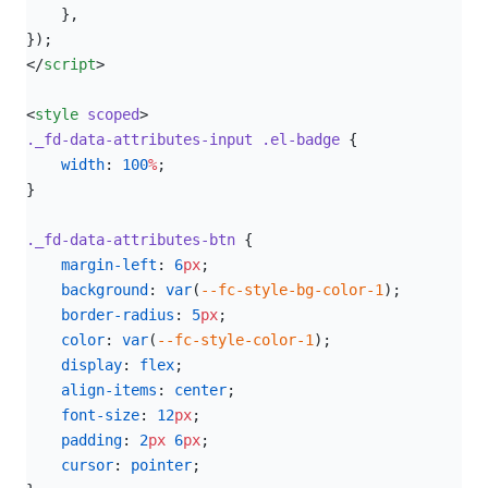
    },
});
</
script
>
<
style
 scoped
>
._fd-data-attributes-input
 .el-badge
 {
    width
: 
100
%
;
}
._fd-data-attributes-btn
 {
    margin-left
: 
6
px
;
    background
: 
var
(
--fc-style-bg-color-1
);
    border-radius
: 
5
px
;
    color
: 
var
(
--fc-style-color-1
);
    display
: 
flex
;
    align-items
: 
center
;
    font-size
: 
12
px
;
    padding
: 
2
px
 6
px
;
    cursor
: 
pointer
;