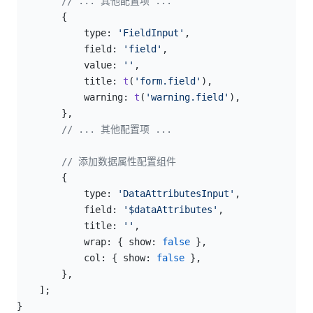
        // ... 其他配置项 ...
        {
            type: 
'FieldInput'
,
            field: 
'field'
,
            value: 
''
,
            title: 
t
(
'form.field'
),
            warning: 
t
(
'warning.field'
),
        },
        // ... 其他配置项 ...
// 添加数据属性配置组件
        {
            type: 
'DataAttributesInput'
,
            field: 
'$dataAttributes'
,
            title: 
''
,
            wrap: { show: 
false
 },
            col: { show: 
false
 },
        },
    ];
}