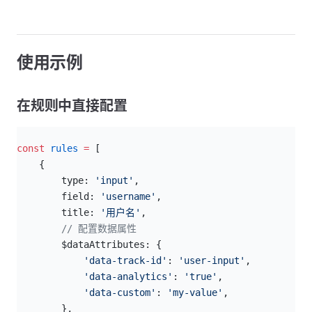
使用示例
在规则中直接配置
js
const
 rules
 =
 [
    {
        type: 
'input'
,
        field: 
'username'
,
        title: 
'用户名'
,
        // 配置数据属性
        $dataAttributes: {
            'data-track-id'
: 
'user-input'
,
            'data-analytics'
: 
'true'
,
            'data-custom'
: 
'my-value'
,
        },