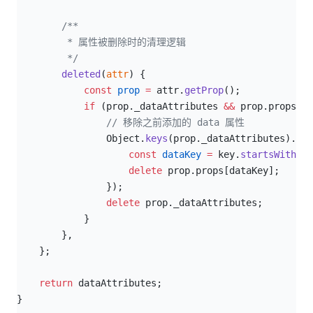
/**
         * 属性被删除时的清理逻辑
         */
        deleted
(
attr
) {
            const
 prop
 =
 attr.
getProp
();
            if
 (prop._dataAttributes 
&&
 prop.props) {
                // 移除之前添加的 data 属性
                Object.
keys
(prop._dataAttributes).
for
                    const
 dataKey
 =
 key.
startsWith
(
'd
                    delete
 prop.props[dataKey];
                });
                delete
 prop._dataAttributes;
            }
        },
    };
return
 dataAttributes;
}