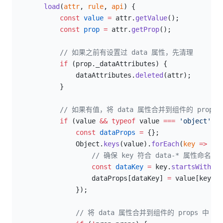
        load
(
attr
, 
rule
, 
api
) {
            const
 value
 =
 attr.
getValue
();
            const
 prop
 =
 attr.
getProp
();
// 如果之前有设置过 data 属性，先清理
            if
 (prop._dataAttributes) {
                dataAttributes.
deleted
(attr);
            }
// 如果有值，将 data 属性合并到组件的 props 
            if
 (value 
&&
 typeof
 value 
===
 'object'
) {
                const
 dataProps
 =
 {};
                Object.
keys
(value).
forEach
(
key
 =>
 {
                    // 确保 key 符合 data-* 属性命名规
                    const
 dataKey
 =
 key.
startsWith
(
'd
                    dataProps[dataKey] 
=
 value[key];
                });
// 将 data 属性合并到组件的 props 中