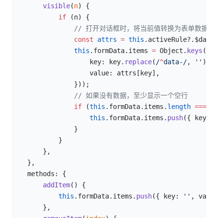
        visible
(
n
) {
            if
 (n) {
                // 打开对话框时，将当前值转换为表单数据
                const
 attrs
 =
 this
.activeRule?.$dataA
                this
.formData.items 
=
 Object.
keys
(att
                    key: key.
replace
(
/
^
data-
/
, 
''
),  
                    value: attrs[key],
                }));
                // 如果没有数据，至少显示一个空行
                if
 (
this
.formData.items.
length
 ===
 0
)
                    this
.formData.items.
push
({ key: 
'
                }
            }
        },
    },
    methods: {
        addItem
() {
            this
.formData.items.
push
({ key: 
''
, value
        },