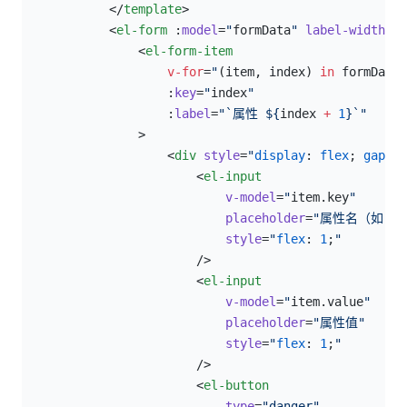
            </
template
>
            <
el-form
 :
model
=
"
formData
"
 label-width
=
"1
                <
el-form-item
                    v-for
=
"
(item, index) 
in
 formData.
                    :
key
=
"
index
"
                    :
label
=
"`属性 ${
index
 +
 1
}`"
                >
                    <
div
 style
=
"
display
: 
flex
; 
gap
: 
8
                        <
el-input
                            v-model
=
"
item.key
"
                            placeholder
=
"属性名（如：tr
                            style
=
"
flex
: 
1
;
"
                        />
                        <
el-input
                            v-model
=
"
item.value
"
                            placeholder
=
"属性值"
                            style
=
"
flex
: 
1
;
"
                        />
                        <
el-button
                            type
=
"danger"