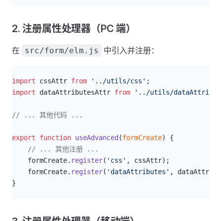
2. 注册属性处理器（PC 端）
在
中引入并注册：
src/form/elm.js
js
import
 cssAttr 
from
 '../utils/css'
;
import
 dataAttributesAttr 
from
 '../utils/dataAttribut
// ... 其他代码 ...
export
 function
 useAdvanced
(
formCreate
) {
    // ... 其他注册 ...
    formCreate.
register
(
'css'
, cssAttr);
    formCreate.
register
(
'dataAttributes'
, dataAttribu
}