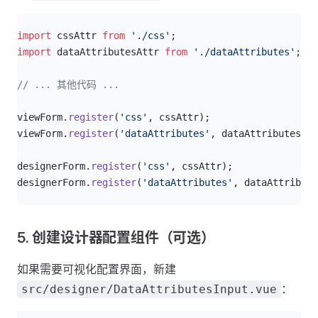
js
import
 cssAttr 
from
 './css'
;
import
 dataAttributesAttr 
from
 './dataAttributes'
;  
// ... 其他代码 ...
viewForm.
register
(
'css'
, cssAttr);
viewForm.
register
(
'dataAttributes'
, dataAttributesAtt
designerForm.
register
(
'css'
, cssAttr);
designerForm.
register
(
'dataAttributes'
, dataAttribute
5. 创建设计器配置组件（可选）
如果需要可视化配置界面，新建
：
src/designer/DataAttributesInput.vue