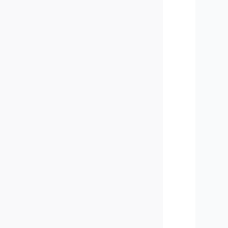
    
    
    
   
   
    
    
    
    
    
    
   
    
    
    
    
    
    
   