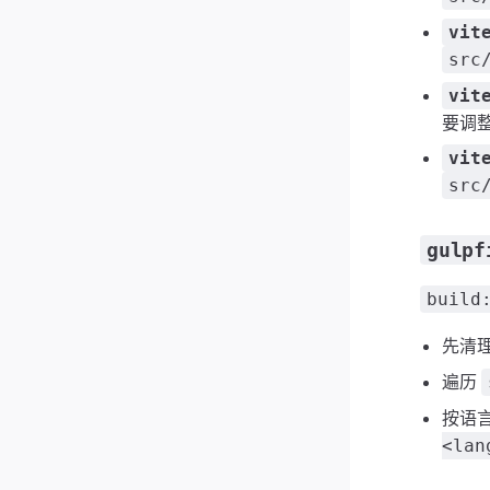
vit
src
vit
要调
vit
src
gulpf
build
先清
遍历
按语
<lan