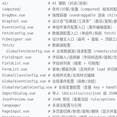
  ai/                   # AI 辅助（对话/渲染）
  computed/             # 条件/计算/变量（computed）相关的
  DragBox.vue           # 拖拽容器（vuedraggable 渲染 chi
   DragTool.vue          # 设计态“包裹层/工具条”（激活/复
   EventConfig.vue       # 单组件事件配置入口（事件编辑面板）
  FetchConfig.vue       # 数据源配置入口（单组件/局部 fetch
  FcDesigner.vue        # 设计器主入口（画布 + 面板 + 顶部
  fetch/                # 数据源配置
    GlobalFetchConfig.vue # 全局数据源/请求配置（remote/sta
  FieldInput.vue        # 字段输入/选择器（字段树选择/复制/生
  FieldList.vue         # 字段树列表（搜索 + 可拖拽）
   FormList.vue          # 表单/模板列表（支持异步 load 
  GlobalClassConfig.vue # 全局样式类/全局样式编辑
  GlobalEventConfig.vue # 全局事件配置（函数/流程）
  GlobalVariableConfig.vue # 全局变量配置（变量 key + hand
  ImportDialog.vue      # 导入（docx/xlsx/csv/json 或 JS
  JsonPreview.vue       # JSON 预览（查看当前 rule/option
  language/             # 多语言配置与引用
   PageInput.vue         # 多页面切换/新增/复制/删除（显示并