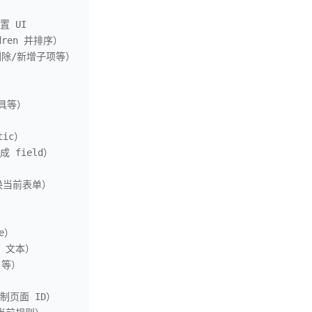
配置 UI
ldren 并排序）
制/删除/新增子项等）
）
工具等）
tic）
成 field）
并切换当前表单）
le）
ON 文本）
s 等）
复制页面 ID）