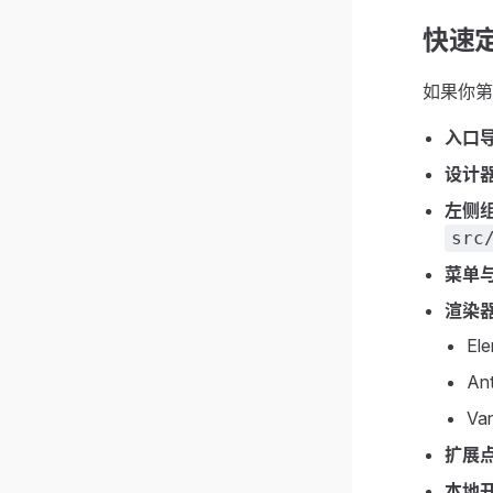
快速
如果你第
入口
设计
左侧组
src
菜单
渲染器
El
An
Va
扩展
本地