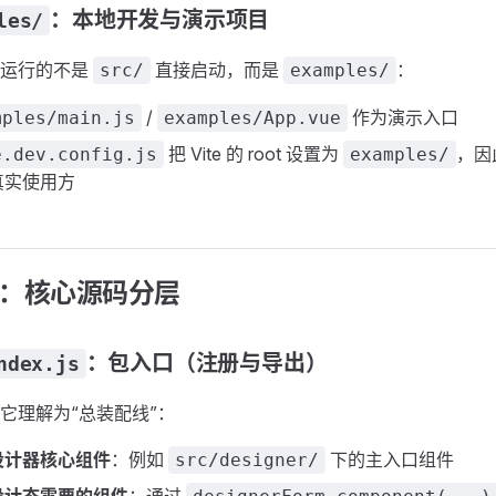
：本地开发与演示项目
les/
你运行的不是
直接启动，而是
：
src/
examples/
/
作为演示入口
mples/main.js
examples/App.vue
把 Vite 的 root 设置为
，因
e.dev.config.js
examples/
真实使用方
：核心源码分层
：包入口（注册与导出）
ndex.js
它理解为“总装配线”：
设计器核心组件
：例如
下的主入口组件
src/designer/