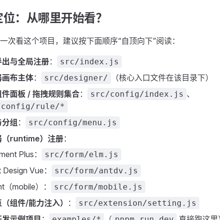
定位：从哪里开始看？
一次看这个项目，建议按下面顺序“自顶向下”阅读：
导出与全局注册
：
src/index.js
器画布主体
：
（核心入口文件在该目录下）
src/designer/
件面板 / 拖拽规则集合
：
、
src/config/index.js
/config/rule/*
与分组
：
src/config/menu.js
（runtime）注册
：
ement Plus：
src/form/elm.js
t Design Vue：
src/form/antdv.js
nt（mobile）：
src/form/mobile.js
点（组件/能力注入）
：
src/extension/setting.js
开发示例项目
：
（
直接跑这里
examples/*
pnpm run dev