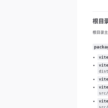
根目
根目录主
packa
vit
vit
dis
vit
vit
src
vit
src