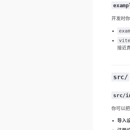
examp
开发时
exa
vit
接近
src/
src/i
你可以把
导入