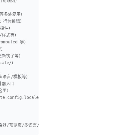
渲染当前规则）
选择等多处复用）
ick 行为编辑）
输入控件）
计算/样式等）
computed 等）
式
r 更新钩子等）
cale/）
出/多语言/模板等）
设计器入口
向这里）
e.config.locale.js 生成）
动端渲染器/预览页/多语言/试用版等）