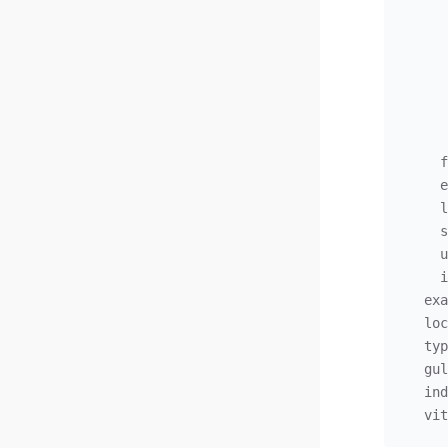
    
    
   
    
   
    
    
    
    
    
    
   
   
  ex
  lo
  ty
  gu
  in
  v