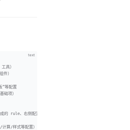
text
+ 工具）
w”组件）
模板”等配置
式等基础项）
拖入后生成的 rule、右侧配置项等）
、事件/计算/样式等配置）