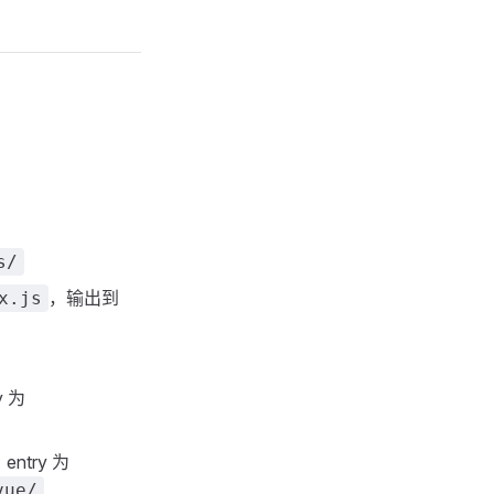
s/
，输出到
x.js
y 为
entry 为
vue/