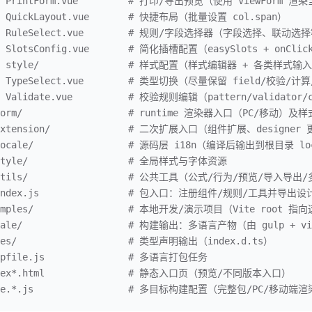
  PrintForm.vue         # 打印/导出预览（使用 ViewForm 
  QuickLayout.vue       # 快捷布局（批量设置 col.span）
   RuleSelect.vue        # 规则/字段选择器（字段选择、联动
  SlotsConfig.vue       # 简化插槽配置（easySlots + onCl
   style/                # 样式配置（样式编辑器 + 各类样式
  TypeSelect.vue        # 类型切换（尽量保留 field/校验/
  Validate.vue          # 校验规则编辑（pattern/validator/
form/                   # runtime 渲染器入口（PC/移动）及样
extension/              # 二次扩展入口（组件扩展、designe
locale/                 # 源码层 i18n（编译后输出到根目录 lo
style/                  # 全局样式与字体资源
 utils/                  # 公共工具（公式/行为/预览/导入导
 index.js                # 包入口：注册组件/规则/工具并导出
amples/                 # 本地开发/演示项目（Vite root 指
cale/                   # 构建输出：多语言产物（由 gulp + vit
pes/                    # 类型声明输出（index.d.ts）
lpfile.js               # 多语言打包任务
dex*.html               # 静态入口页（预览/不同版本入口）
ite.*.js                 # 多目标构建配置（完整包/PC/移