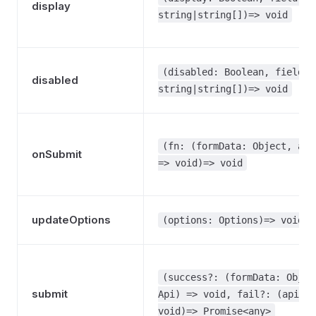
display
string|string[])=> void
(disabled: Boolean, field?:
disabled
string|string[])=> void
(fn: (formData: Object, api
onSubmit
=> void)=> void
updateOptions
(options: Options)=> void
(success?: (formData: Objec
submit
Api) => void, fail?: (api: A
void)=> Promise<any>