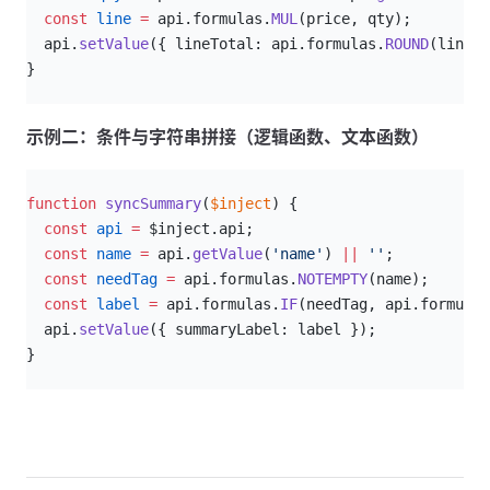
  const
 line
 =
 api.formulas.
MUL
(price, qty);
  api.
setValue
({ lineTotal: api.formulas.
ROUND
(line, 
}
示例二：条件与字符串拼接（逻辑函数、文本函数）
js
function
 syncSummary
(
$inject
) {
  const
 api
 =
 $inject.api;
  const
 name
 =
 api.
getValue
(
'name'
) 
||
 ''
;
  const
 needTag
 =
 api.formulas.
NOTEMPTY
(name);
  const
 label
 =
 api.formulas.
IF
(needTag, api.formulas
  api.
setValue
({ summaryLabel: label });
}