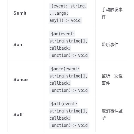
(event: string,
手动触发事
$emit
...args:
件
any[])=> void
$on(event:
string|string[],
$on
监听事件
callback:
Function)=> void
$once(event:
监听一次性
string|string[],
$once
事件
callback:
Function)=> void
$off(event:
取消事件监
string|string[],
$off
听
callback:
Function)=> void