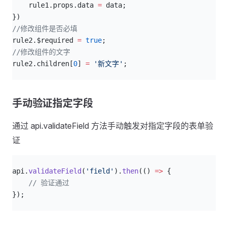
    rule1.props.data 
=
 data;
})
//修改组件是否必填
rule2.$required 
=
 true
;
//修改组件的文字
rule2.children[
0
] 
=
 '新文字'
;
手动验证指定字段
通过 api.validateField 方法手动触发对指定字段的表单验
证
js
api.
validateField
(
'field'
).
then
(() 
=>
 {
    // 验证通过
});