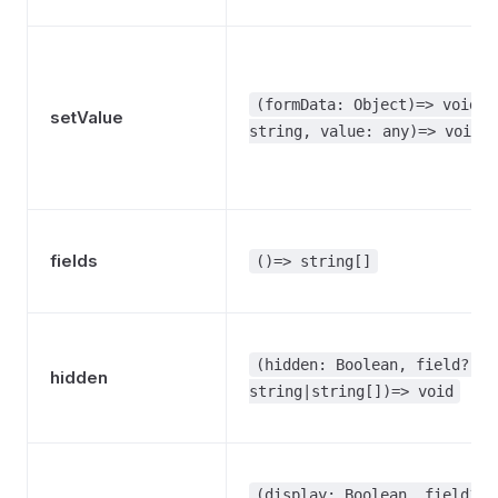
(formData: Object)=> void|(
setValue
string, value: any)=> void
fields
()=> string[]
(hidden: Boolean, field?:
hidden
string|string[])=> void
(display: Boolean, field?: