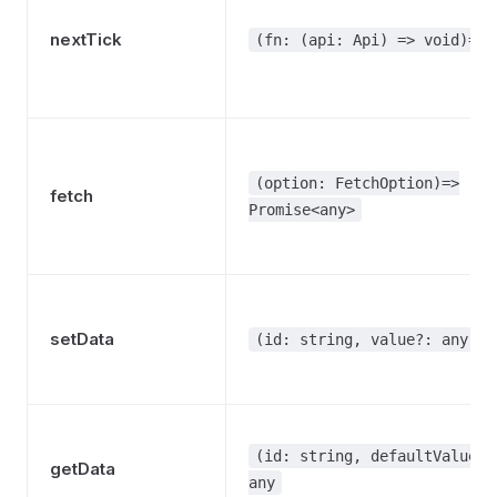
nextTick
(fn: (api: Api) => void)=> 
(option: FetchOption)=>
fetch
Promise<any>
setData
(id: string, value?: any)=>
(id: string, defaultValue?:
getData
any