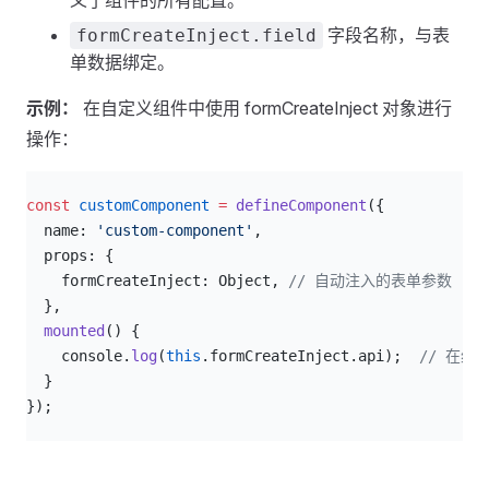
义了组件的所有配置。
字段名称，与表
formCreateInject.field
单数据绑定。
示例：
在自定义组件中使用 formCreateInject 对象进行
操作：
js
const
 customComponent
 =
 defineComponent
({
  name: 
'custom-component'
,
  props: {
    formCreateInject: Object, 
// 自动注入的表单参数
  },
  mounted
() {
    console.
log
(
this
.formCreateInject.api);  
// 在组
  }
});