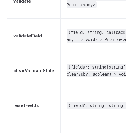
validate
Promise<any>
(field: string, callback?: 
validateField
any) => void)=> Promise<any>
(fields?: string|string[],
clearValidateState
clearSub?: Boolean)=> void
resetFields
(field?: string| string[])=