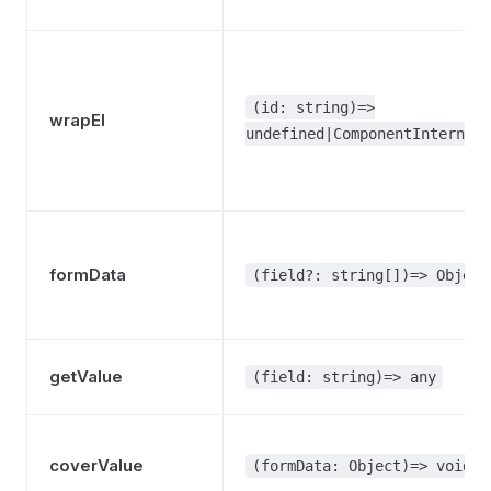
(id: string)=>
wrapEl
undefined|ComponentInternalI
formData
(field?: string[])=> Object
getValue
(field: string)=> any
coverValue
(formData: Object)=> void