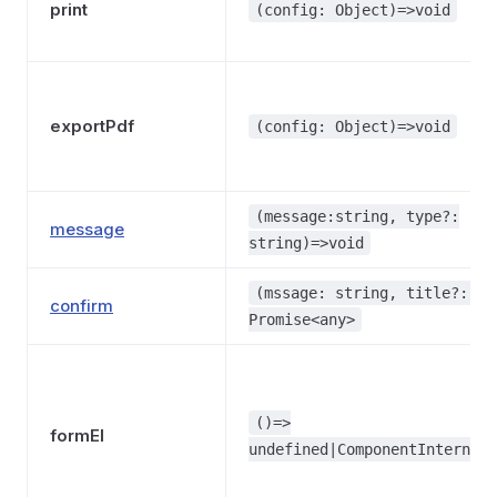
print
(config: Object)=>void
exportPdf
(config: Object)=>void
(message:string, type?:
message
string)=>void
(mssage: string, title?: st
confirm
Promise<any>
()=>
formEl
undefined|ComponentInternalI