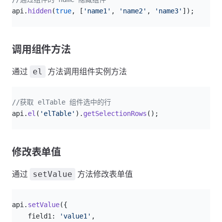
api.
hidden
(
true
, [
'name1'
, 
'name2'
, 
'name3'
]);
调用组件方法
通过
方法调用组件实例方法
el
js
//获取 elTable 组件选中的行
api.
el
(
'elTable'
).
getSelectionRows
();
修改表单值
通过
方法修改表单值
setValue
js
api.
setValue
({
    field1: 
'value1'
,