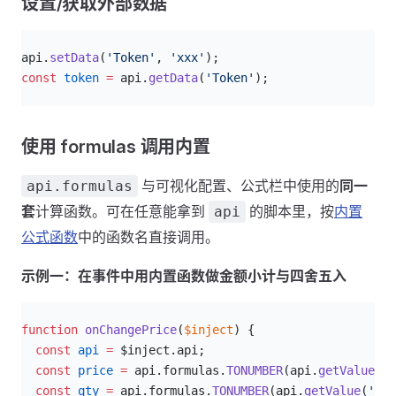
设置/获取外部数据
js
api.
setData
(
'Token'
, 
'xxx'
);
const
 token
 =
 api.
getData
(
'Token'
);
使用 formulas 调用内置
与可视化配置、公式栏中使用的
同一
api.formulas
套
计算函数。可在任意能拿到
的脚本里，按
内置
api
公式函数
中的函数名直接调用。
示例一：在事件中用内置函数做金额小计与四舍五入
js
function
 onChangePrice
(
$inject
) {
  const
 api
 =
 $inject.api;
  const
 price
 =
 api.formulas.
TONUMBER
(api.
getValue
(
'p
  const
 qty
 =
 api.formulas.
TONUMBER
(api.
getValue
(
'qua