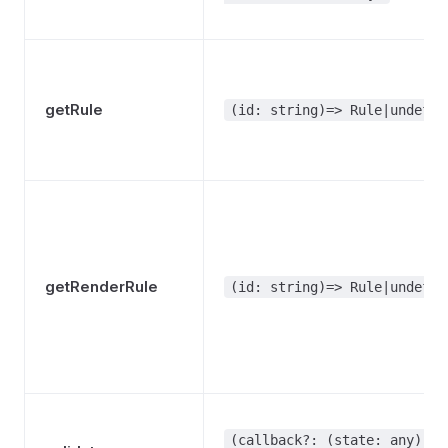
getRule
(id: string)=> Rule|undefin
getRenderRule
(id: string)=> Rule|undefin
(callback?: (state: any) =>