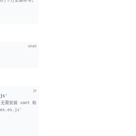
shell
js
js'
vant 和 @form-create/vant。
ex.es.js'