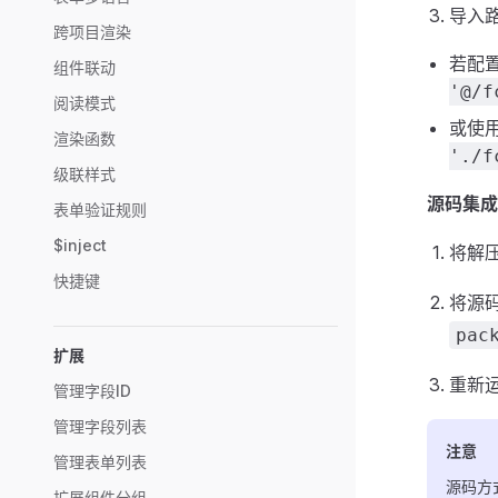
导入
跨项目渲染
若配
组件联动
'@/f
阅读模式
或使
渲染函数
'./f
级联样式
源码集成
表单验证规则
$inject
将解
快捷键
将源
pac
扩展
重新
管理字段ID
管理字段列表
注意
管理表单列表
源码方
扩展组件分组