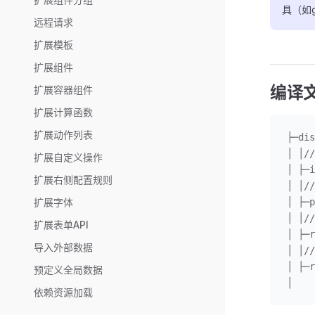
具（如
远程请求
扩展模板
扩展组件
编译
扩展容器组件
扩展计算函数
扩展动作列表
├─d
│ │
扩展自定义操作
│ ├─i
扩展右侧配置规则
│ │
│ ├─p
扩展字体
│ │
扩展表单API
│ ├─r
导入外部数据
│ │
│ ├─r
预定义全局数据
│
依赖资源加载