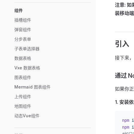
注意: 如
组件
装移动端 
插槽组件
弹窗组件
分步表单
引入
子表单选择器
接下来，你
数据表格
Vxe 数据表格
通过 No
图表组件
Mermaid 图表组件
如果你正
上传组件
1. 安装
地图组件
动态Vue组件
npm
 i
npm
 i
#如只