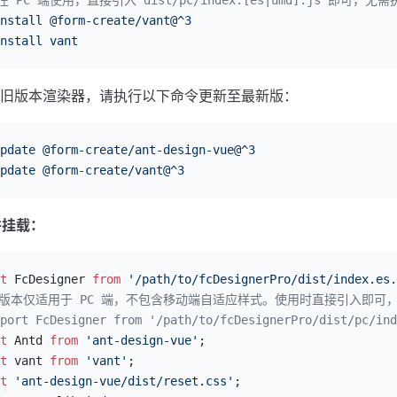
nstall
 @form-create/vant@^3
nstall
 vant
旧版本渲染器，请执行以下命令更新至最新版：
pdate
 @form-create/ant-design-vue@^3
pdate
 @form-create/vant@^3
并挂载：
t
 FcDesigner 
from
 '/path/to/fcDesignerPro/dist/index.es.
此版本仅适用于 PC 端，不包含移动端自适应样式。使用时直接引入即可，无需安装 
port FcDesigner from '/path/to/fcDesignerPro/dist/pc/ind
t
 Antd 
from
 'ant-design-vue'
;
t
 vant 
from
 'vant'
;
t
 'ant-design-vue/dist/reset.css'
;