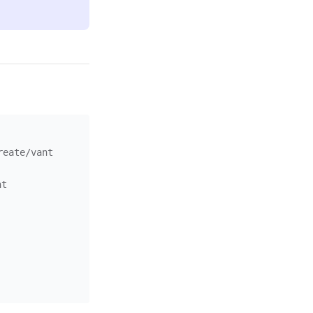
ate/vant
t