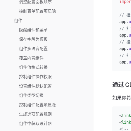
impor
调整配置面板顺序
控制表单配置项显隐
// 挂
组件
app.
u
// 挂
隐藏组件和菜单
app.
u
保存字段为模板
// 挂
组件多语言配置
app.
u
// 挂
覆盖内置组件
app.
u
组件值格式转换
控制组件操作权限
通过 C
设置组件默认配置
组件类型切换
如果你希
控制组件配置项显隐
生成选项配置规则
<
link
<
link
组件中获取设计器
<!--