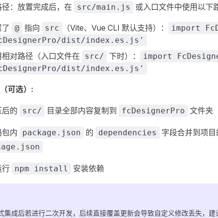
路径：放置完成后，在
或入口文件中使用以下
src/main.js
置了
指向
（Vite、Vue CLI 默认支持）：
@
src
import Fc
cDesignerPro/dist/index.es.js'
用相对路径（入口文件在
下时）：
src/
import FcDesign
cDesignerPro/dist/index.es.js'
（可选）:
压后的
目录全部内容复制到
文件夹
src/
fcDesignerPro
码包内
的
字段合并到项目
package.json
dependencies
kage.json
运行
安装依赖
npm install
式集成后若进行二次开发，后续直接覆盖更新会导致自定义修改丢失，建