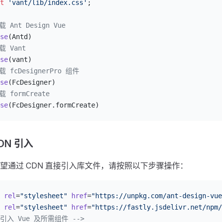
t
 'vant/lib/index.css'
;
载 Ant Design Vue
se
(Antd)
载 Vant
se
(vant)
载 fcDesignerPro 组件
se
(FcDesigner)
载 formCreate
se
(FcDesigner.formCreate)
DN 引入
望通过 CDN 直接引入库文件，请按照以下步骤操作：
 rel
=
"stylesheet"
 href
=
"https://unpkg.com/ant-design-vue
 rel
=
"stylesheet"
 href
=
"https://fastly.jsdelivr.net/npm/
 引入 Vue 及所需组件 -->