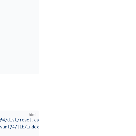
html
@4/dist/reset.css"
></
link
>
vant@4/lib/index.css"
></
link
>