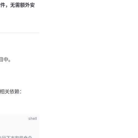
js 文件，无需额外安
项目中。
入相关依赖：
shell
，无需执行下方安装命令。