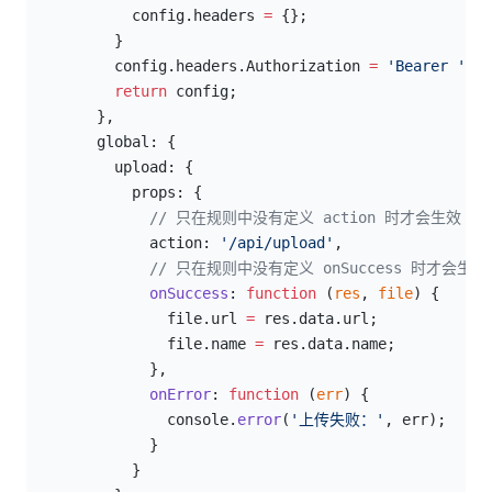
            config.headers 
=
 {};
          }
          config.headers.Authorization 
=
 'Bearer '
 +
 
          return
 config;
        },
        global: {
          upload: {
            props: {
              // 只在规则中没有定义 action 时才会生效
              action: 
'/api/upload'
,
              // 只在规则中没有定义 onSuccess 时才会生效
              onSuccess
: 
function
 (
res
, 
file
) {
                file.url 
=
 res.data.url;
                file.name 
=
 res.data.name;
              },
              onError
: 
function
 (
err
) {
                console.
error
(
'上传失败：'
, err);
              }
            }