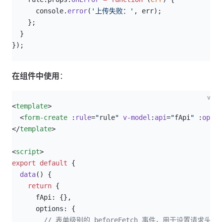
      console.
error
(
'上传失败：'
, err);
    };
  }
});
在组件中使用
：
vue
<
template
>
  <
form-create
 :
rule
=
"
rule
"
 v-model
:
api
=
"
fApi
"
 :
optio
</
template
>
<
script
>
export
 default
 {
  data
() {
    return
 {
      fApi: {},
      options: {
        // 表单级别的 beforeFetch 事件，用于设置请求头