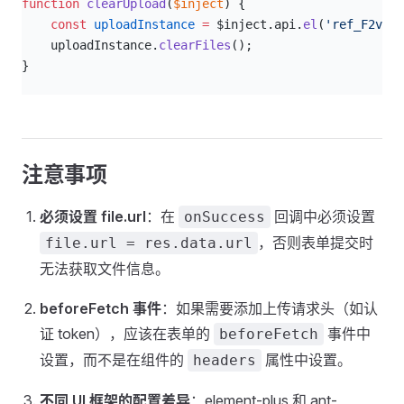
function
 clearUpload
(
$inject
) {
    const
 uploadInstance
 =
 $inject.api.
el
(
'ref_F2vulx
    uploadInstance.
clearFiles
();
}
注意事项
必须设置 file.url
：在
回调中必须设置
onSuccess
，否则表单提交时
file.url = res.data.url
无法获取文件信息。
beforeFetch 事件
：如果需要添加上传请求头（如认
证 token），应该在表单的
事件中
beforeFetch
设置，而不是在组件的
属性中设置。
headers
不同 UI 框架的配置差异
：element-plus 和 ant-