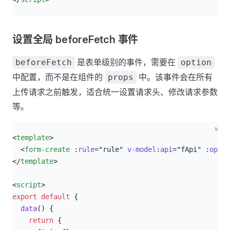
设置全局 beforeFetch 事件
是表单级别的事件，需要在
beforeFetch
option
中配置，而不是在组件的
中。该事件会在所有
props
上传请求之前触发，适合统一设置请求头、修改请求参数
等。
vue
<
template
>
  <
form-create
 :
rule
=
"
rule
"
 v-model
:
api
=
"
fApi
"
 :
optio
</
template
>
<
script
>
export
 default
 {
  data
() {
    return
 {