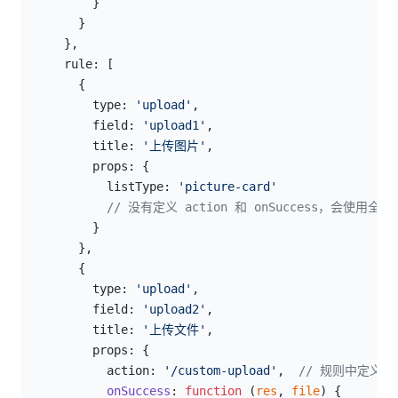
          }
        }
      },
      rule: [
        {
          type: 
'upload'
,
          field: 
'upload1'
,
          title: 
'上传图片'
,
          props: {
            listType: 
'picture-card'
            // 没有定义 action 和 onSuccess，会使用全
          }
        },
        {
          type: 
'upload'
,
          field: 
'upload2'
,
          title: 
'上传文件'
,
          props: {
            action: 
'/custom-upload'
,  
// 规则中定义了
            onSuccess
: 
function
 (
res
, 
file
) {