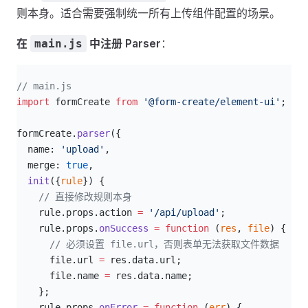
则本身。适合需要强制统一所有上传组件配置的场景。
在
中注册 Parser
：
main.js
js
// main.js
import
 formCreate 
from
 '@form-create/element-ui'
;
formCreate.
parser
({
  name: 
'upload'
,
  merge: 
true
,
  init
({
rule
}) {
    // 直接修改规则本身
    rule.props.action 
=
 '/api/upload'
;
    rule.props.
onSuccess
 =
 function
 (
res
, 
file
) {
      // 必须设置 file.url，否则表单无法获取文件数据
      file.url 
=
 res.data.url;
      file.name 
=
 res.data.name;
    };
    rule.props.
onError
 =
 function
 (
err
) {