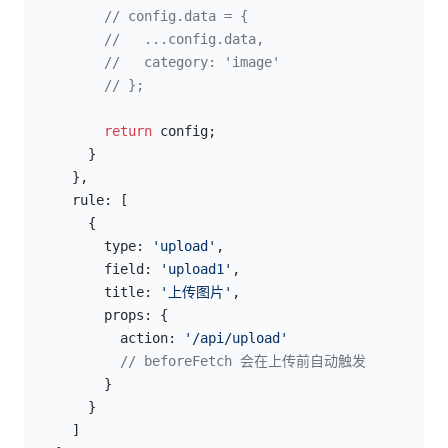
          // config.data = {
          //   ...config.data,
          //   category: 'image'
          // };
return
 config;
        }
      },
      rule: [
        {
          type: 
'upload'
,
          field: 
'upload1'
,
          title: 
'上传图片'
,
          props: {
            action: 
'/api/upload'
            // beforeFetch 会在上传前自动触发
          }
        }
      ]