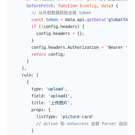
        beforeFetch
: 
function
 (
config
, 
data
) {
          // 从外部数据获取全局 token
          const
 token
 =
 data.api.
getData
(
'globalToken
          if
 (
!
config.headers) {
            config.headers 
=
 {};
          }
          config.headers.Authorization 
=
 'Bearer '
 +
 
          return
 config;
        }
      },
      rule: [
        {
          type: 
'upload'
,
          field: 
'upload1'
,
          title: 
'上传图片'
,
          props: {
            listType: 
'picture-card'
            // action 和 onSuccess 会被 Parser 自动设
          }