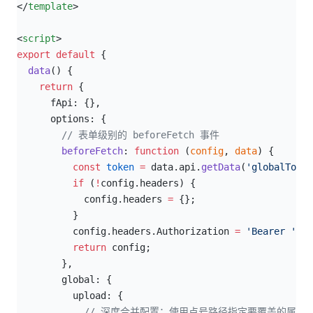
</
template
>
<
script
>
export
 default
 {
  data
() {
    return
 {
      fApi: {},
      options: {
        // 表单级别的 beforeFetch 事件
        beforeFetch
: 
function
 (
config
, 
data
) {
          const
 token
 =
 data.api.
getData
(
'globalToken
          if
 (
!
config.headers) {
            config.headers 
=
 {};
          }
          config.headers.Authorization 
=
 'Bearer '
 +
 
          return
 config;
        },
        global: {
          upload: {
            // 深度合并配置：使用点号路径指定要覆盖的属性