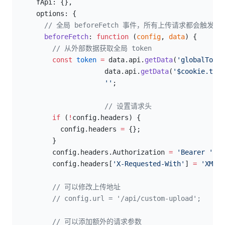
      fApi: {},
      options: {
        // 全局 beforeFetch 事件，所有上传请求都会触发
        beforeFetch
: 
function
 (
config
, 
data
) {
          // 从外部数据获取全局 token
          const
 token
 =
 data.api.
getData
(
'globalToken
                       data.api.
getData
(
'$cookie.toke
                       ''
;
// 设置请求头
          if
 (
!
config.headers) {
            config.headers 
=
 {};
          }
          config.headers.Authorization 
=
 'Bearer '
 +
 
          config.headers[
'X-Requested-With'
] 
=
 'XMLHt
// 可以修改上传地址
          // config.url = '/api/custom-upload';
// 可以添加额外的请求参数