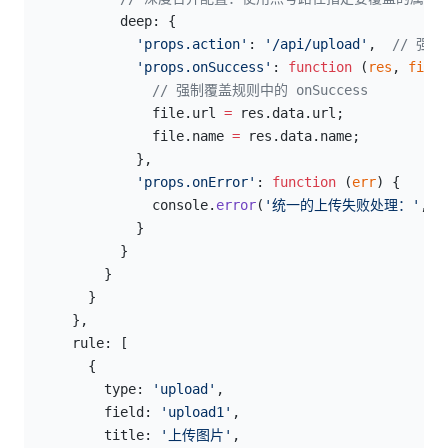
            deep: {
              'props.action'
: 
'/api/upload'
,  
// 强制
              'props.onSuccess'
: 
function
 (
res
, 
file
)
                // 强制覆盖规则中的 onSuccess
                file.url 
=
 res.data.url;
                file.name 
=
 res.data.name;
              },
              'props.onError'
: 
function
 (
err
) {
                console.
error
(
'统一的上传失败处理：'
, e
              }
            }
          }
        }
      },
      rule: [
        {
          type: 
'upload'
,
          field: 
'upload1'
,
          title: 
'上传图片'
,