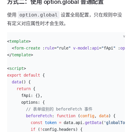
方式二：使用 option.global 普通配置
使用
设置全局配置，只在规则中没
option.global
有定义对应属性时才会生效。
vue
<
template
>
  <
form-create
 :
rule
=
"
rule
"
 v-model
:
api
=
"
fApi
"
 :
optio
</
template
>
<
script
>
export
 default
 {
  data
() {
    return
 {
      fApi: {},
      options: {
        // 表单级别的 beforeFetch 事件
        beforeFetch
: 
function
 (
config
, 
data
) {
          const
 token
 =
 data.api.
getData
(
'globalToken
          if
 (
!
config.headers) {