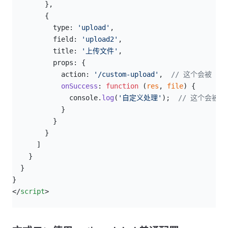
        },
        {
          type: 
'upload'
,
          field: 
'upload2'
,
          title: 
'上传文件'
,
          props: {
            action: 
'/custom-upload'
,  
// 这个会被 Pars
            onSuccess
: 
function
 (
res
, 
file
) {
              console.
log
(
'自定义处理'
);  
// 这个会被 P
            }
          }
        }
      ]
    }
  }
}
</
script
>