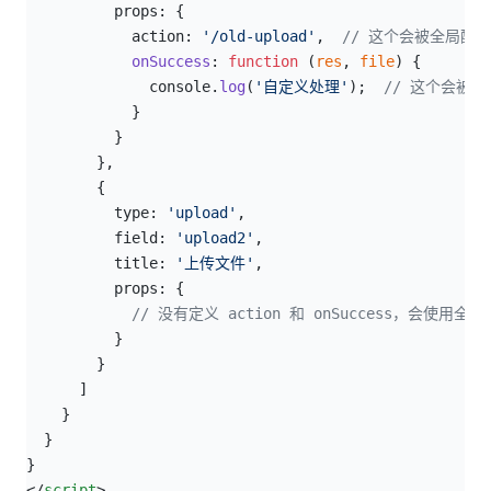
          props: {
            action: 
'/old-upload'
,  
// 这个会被全局配置覆盖
            onSuccess
: 
function
 (
res
, 
file
) {
              console.
log
(
'自定义处理'
);  
// 这个会被
            }
          }
        },
        {
          type: 
'upload'
,
          field: 
'upload2'
,
          title: 
'上传文件'
,
          props: {
            // 没有定义 action 和 onSuccess，会使用全
          }
        }
      ]
    }
  }
}
</
script
>