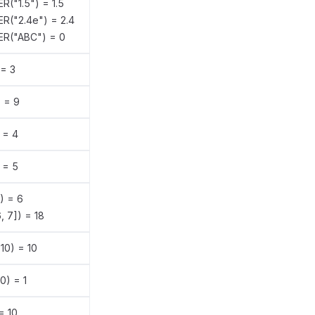
("1.5") = 1.5
("2.4e") = 2.4
R("ABC") = 0
 = 3
) = 9
 = 4
 = 5
) = 6
, 7]) = 18
 10) = 10
10) = 1
= 10