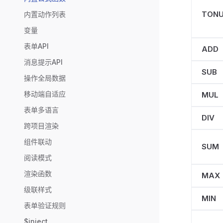
TON
内置动作列表
变量
表单API
ADD
消息提示API
SUB
操作全局数据
移动端自适应
MUL
表单多语言
DIV
跨项目渲染
组件联动
SUM
阅读模式
渲染函数
MAX
级联样式
MIN
表单验证规则
$inject