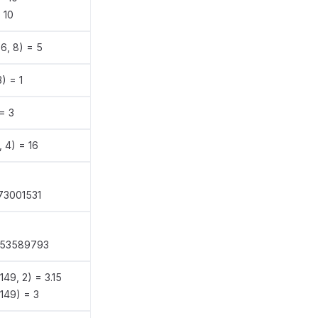
 10
 6, 8) = 5
) = 1
= 3
 4) = 16
73001531
653589793
49, 2) = 3.15
149) = 3