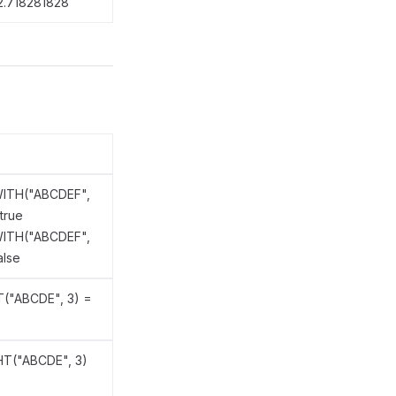
2.718281828
ITH("ABCDEF",
true
ITH("ABCDEF",
alse
T("ABCDE", 3) =
HT("ABCDE", 3)