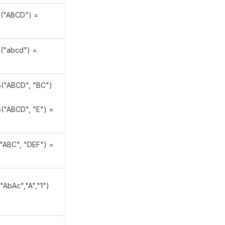
("ABCD") =
("abcd") =
("ABCD", "BC")
("ABCD", "E") =
ABC", "DEF") =
"
AbAc","A","1")