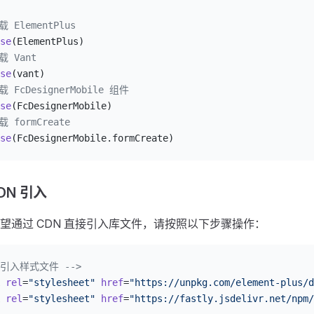
载 ElementPlus
se
(ElementPlus)
载 Vant
se
(vant)
载 FcDesignerMobile 组件
se
(FcDesignerMobile)
载 formCreate
se
(FcDesignerMobile.formCreate)
DN 引入
望通过 CDN 直接引入库文件，请按照以下步骤操作：
- 引入样式文件 -->
 rel
=
"stylesheet"
 href
=
"https://unpkg.com/element-plus/d
 rel
=
"stylesheet"
 href
=
"https://fastly.jsdelivr.net/npm/