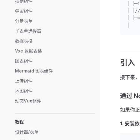
插槽组件
│ ├─i
弹窗组件
│ │
│ ├─m
分步表单
│
子表单选择器
数据表格
Vxe 数据表格
图表组件
引入
Mermaid 图表组件
接下来，你
上传组件
地图组件
通过 No
动态Vue组件
如果你正
教程
1. 安装
设计器/表单