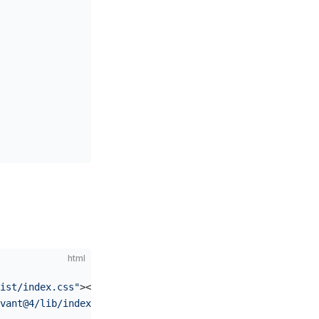
html
ist/index.css"
></
link
>
vant@4/lib/index.css"
></
link
>