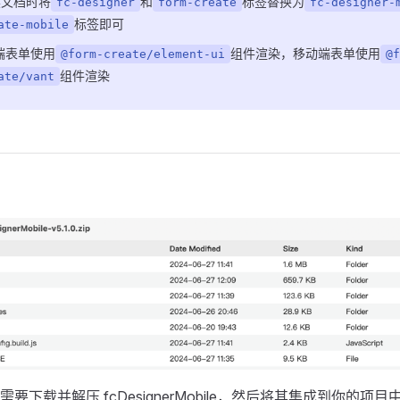
读文档时将
和
标签替换为
fc-designer
form-create
fc-designer-
标签即可
ate-mobile
端表单使用
组件渲染，移动端表单使用
@form-create/element-ui
@f
组件渲染
ate/vant
要下载并解压 fcDesignerMobile，然后将其集成到你的项目