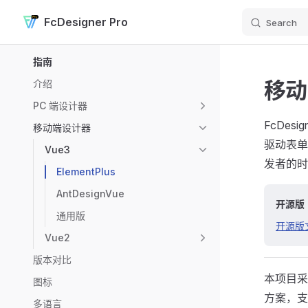
FcDesigner Pro
Search
Skip to content
Sidebar Navigation
指南
移动
介绍
PC 端设计器
FcDesi
移动端设计器
驱动表单
Vue3
发者的时
ElementPlus
AntDesignVue
开源版
通用版
开源版
Vue2
版本对比
本项目采用
图标
方案，支
多语言