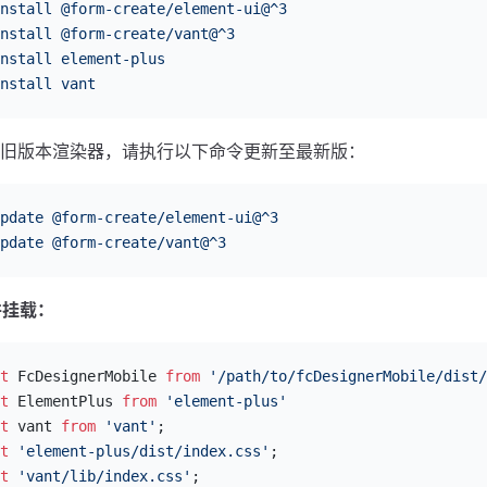
nstall
 @form-create/element-ui@^3
nstall
 @form-create/vant@^3
nstall
 element-plus
nstall
 vant
旧版本渲染器，请执行以下命令更新至最新版：
pdate
 @form-create/element-ui@^3
pdate
 @form-create/vant@^3
并挂载：
t
 FcDesignerMobile 
from
 '/path/to/fcDesignerMobile/dist/
t
 ElementPlus 
from
 'element-plus'
t
 vant 
from
 'vant'
;
t
 'element-plus/dist/index.css'
;
t
 'vant/lib/index.css'
;