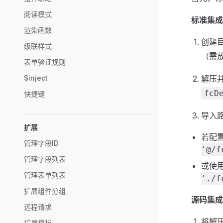
阅读模式
标准集成
渲染函数
创建
级联样式
（需
表单验证规则
$inject
解压
fcD
快捷键
导入
扩展
若配
管理字段ID
'@/f
管理字段列表
或使
管理表单列表
'./f
扩展组件分组
源码集成
远程请求
将解
扩展模板