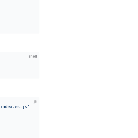
shell
js
index.es.js'