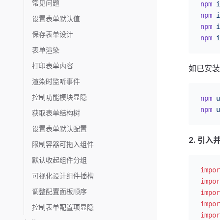
常见问题
npm
 i
npm
 i
设置表单默认值
npm
 i
保存表单设计
npm
 i
表单渲染
打印表单内容
如已安装
渲染时监听事件
控制功能模块显隐
npm
 u
npm
 u
获取表单结构树
设置表单默认配置
2. 引入
限制容器可拖入组件
默认收起组件分组
impor
可视化设计组件插槽
impor
调整配置面板顺序
impor
impor
控制表单配置项显隐
impor