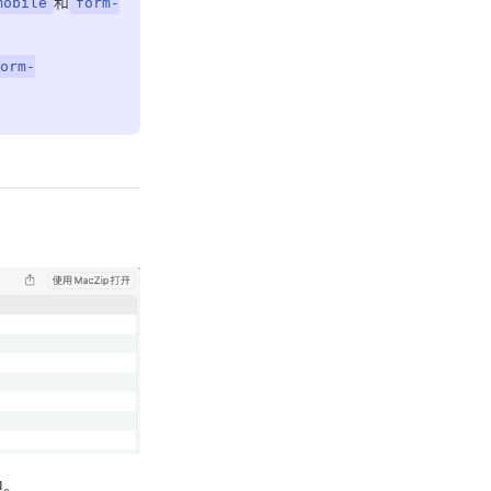
和
mobile
form-
orm-
中。