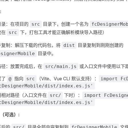
:
目录：在项目的
目录下，创建一个名为
src
fcDesignerMo
放在
下，打包工具才能正确解析模块导入路径）
src
并复制：解压下载的代码包，将
目录复制到刚刚创建的
dist
目录中。
esignerMobile
路径：放置完成后，在
或入口文件中使用以下
src/main.js
置了
指向
（Vite、Vue CLI 默认支持）：
@
src
import Fc
cDesignerMobile/dist/index.es.js'
用相对路径（入口文件在
下时）：
src/
import FcDesign
cDesignerMobile/dist/index.es.js'
（可选）:
压后的
目录全部内容复制到
文
src/
fcDesignerMobile