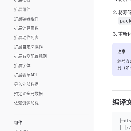
扩展组件
将源
扩展容器组件
pac
扩展计算函数
重新
扩展动作列表
扩展自定义操作
注意
扩展右侧配置规则
源码方
扩展字体
具（如
扩展表单API
导入外部数据
预定义全局数据
编译
依赖资源加载
├─d
组件
│ │