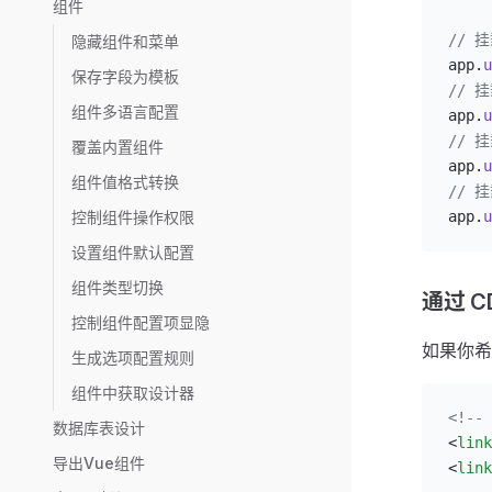
组件
// 挂
隐藏组件和菜单
app.
u
保存字段为模板
// 挂
组件多语言配置
app.
u
// 挂
覆盖内置组件
app.
u
组件值格式转换
// 挂
控制组件操作权限
app.
u
设置组件默认配置
组件类型切换
通过 C
控制组件配置项显隐
如果你希
生成选项配置规则
组件中获取设计器
<!-
数据库表设计
<
link
导出Vue组件
<
link