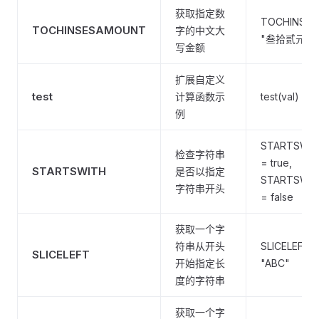
获取指定数
TOCHINSES
TOCHINSESAMOUNT
字的中文大
"叁拾贰元壹
写金额
扩展自定义
test
计算函数示
test(val) == 
例
STARTSWITH
检查字符串
= true,
STARTSWITH
是否以指定
STARTSWITH
字符串开头
= false
获取一个字
符串从开头
SLICELEFT("
SLICELEFT
开始指定长
"ABC"
度的字符串
获取一个字