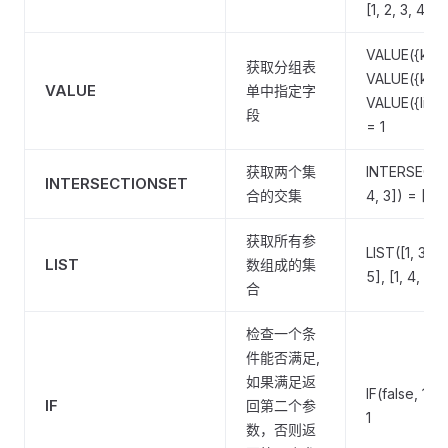
[1, 2, 3, 4]
VALUE({key: 
获取分组表
VALUE({key: 
VALUE
单中指定字
VALUE({list: 
段
= 1
获取两个集
INTERSECTION
INTERSECTIONSET
合的交集
4, 3]) = [1, 3
获取所有参
LIST([1, 3, 5]
LIST
数组成的集
5], [1, 4, 3]]
合
检查一个条
件能否满足,
如果满足返
IF(false, 1, 0
IF
回第二个参
1
数，否则返