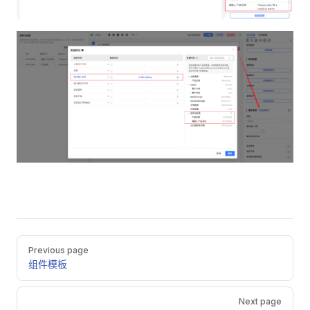
Pager
Previous page
组件模板
Next page